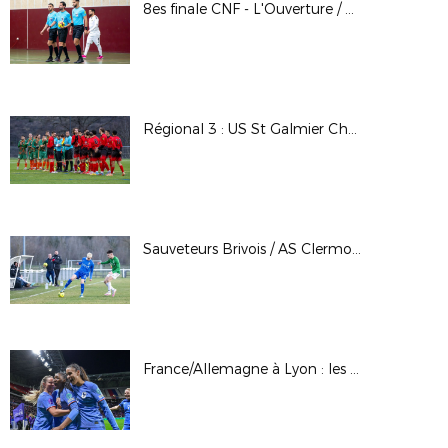
8es finale CNF - L'Ouverture / A. Futsal Vaulx en Velin
Régional 3 : US St Galmier Chamboeuf / FC Roche St Genest (B)
Sauveteurs Brivois / AS Clermont St-Jacques : 16èmes de finale Coupe LAuRAFoot (seniors masculins)
France/Allemagne à Lyon : les photos