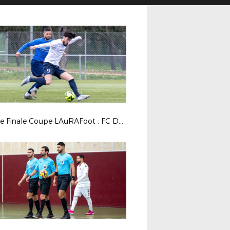
8es de Finale Coupe LAuRAFoot : FC Domtac / Moulins Yzeure Foot 2