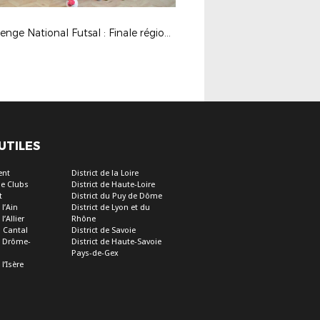
Challenge National Futsal : Finale régionale U18G à Unieux (42)
 UTILES
ent
District de la Loire
e Clubs
District de Haute-Loire
t
District du Puy de Dôme
 l’Ain
District de Lyon et du
l’Allier
Rhône
u Cantal
District de Savoie
de Drôme-
District de Haute-Savoie
Pays-de-Gex
 l’Isère