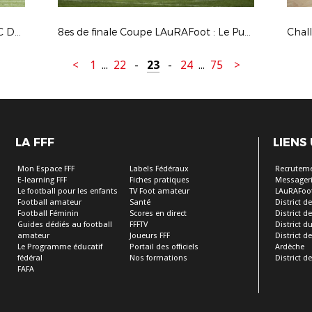
8es de Finale Coupe LAuRAFoot : FC Domtac / Moulins Yzeure Foot 2
8es de finale Coupe LAuRAFoot : Le Puy F. 43 Auv. / FC Villefranche B. 2
<
1
...
22
-
23
-
24
...
75
>
LA FFF
LIENS
Mon Espace FFF
Labels Fédéraux
Recrutem
E-learning FFF
Fiches pratiques
Messageri
Le football pour les enfants
TV Foot amateur
LAuRAFoo
Football amateur
Santé
District de
Football Féminin
Scores en direct
District de 
Guides dédiés au football
FFFTV
District d
amateur
Joueurs FFF
District 
Le Programme éducatif
Portail des officiels
Ardèche
fédéral
Nos formations
District de
FAFA