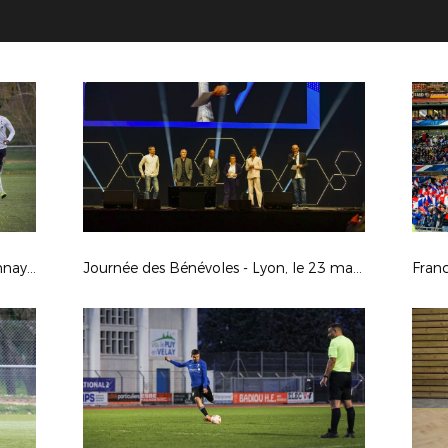
1/4 COUPE LAuRAFoot : FC Chaponnay Marennes / AS Domérat
Journée des Bénévoles - Lyon, le 23 mars 2024
Fran