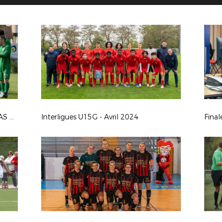
1/2 Coupe LAuRAFoot Sén. Masc. : AS Domérat / FC La Tour St Clair
Interligues U15G - Avril 2024
Fina