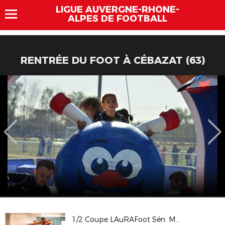
LIGUE AUVERGNE-RHÔNE-
ALPES DE FOOTBALL
RENTRÉE DU FOOT À CÉBAZAT (63)
1/2 Coupe LAuRAFoot Sén. Masc. : Hauts Lyonnais 2 / FC Allobroges Asafia