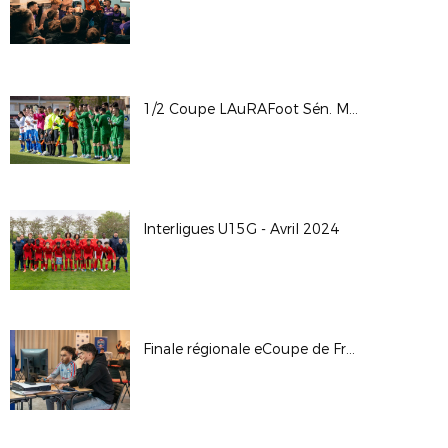
1/2 Coupe LAuRAFoot Sén. Masc. : AS Domérat / FC La Tour St Clair
Interligues U15G - Avril 2024
Finale régionale eCoupe de France 2024