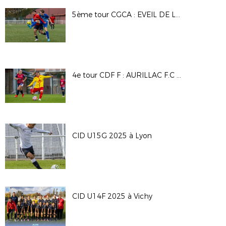
5ème tour CGCA : EVEIL DE LYON - DAVEZIEUX VIDALON
4e tour CDF F : AURILLAC F.C - A.S SAINT PRIEST
CID U15G 2025 à Lyon
CID U14F 2025 à Vichy