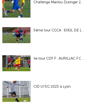
Challenge Marilou Duringer 25/26
5ème tour CGCA : EVEIL DE LYON - DAVEZIEUX VIDALON
4e tour CDF F : AURILLAC F.C - A.S SAINT PRIEST
CID U15G 2025 à Lyon