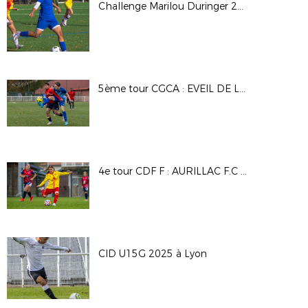
Challenge Marilou Duringer 25/26
5ème tour CGCA : EVEIL DE LYON - DAVEZIEUX VIDALON
4e tour CDF F : AURILLAC F.C - A.S SAINT PRIEST
CID U15G 2025 à Lyon