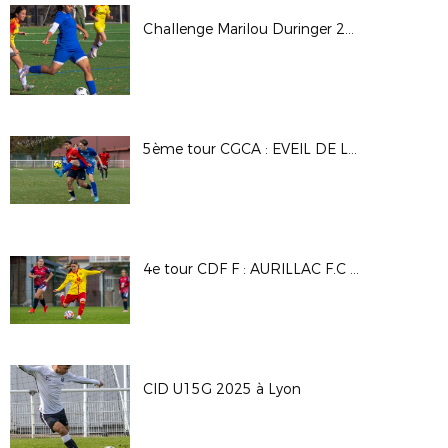
Challenge Marilou Duringer 25/26
5ème tour CGCA : EVEIL DE LYON - DAVEZIEUX VIDALON
4e tour CDF F : AURILLAC F.C - A.S SAINT PRIEST
CID U15G 2025 à Lyon