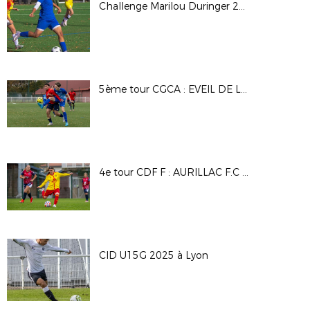
Challenge Marilou Duringer 25/26
5ème tour CGCA : EVEIL DE LYON - DAVEZIEUX VIDALON
4e tour CDF F : AURILLAC F.C - A.S SAINT PRIEST
CID U15G 2025 à Lyon