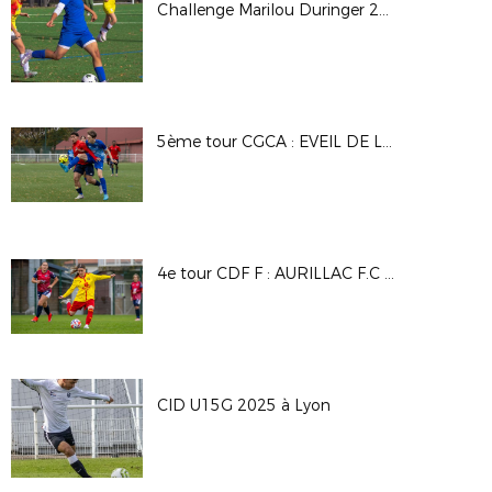
Challenge Marilou Duringer 25/26
5ème tour CGCA : EVEIL DE LYON - DAVEZIEUX VIDALON
4e tour CDF F : AURILLAC F.C - A.S SAINT PRIEST
CID U15G 2025 à Lyon