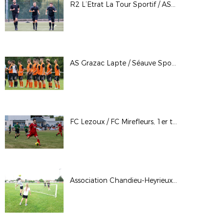
R2 L’Etrat La Tour Sportif / AS Chavanay
AS Grazac Lapte / Séauve Sports 2e tour CDF 1er septembre
FC Lezoux / FC Mirefleurs, 1er tour - CDF - 25 août
Association Chandieu-Heyrieux : remise régionale de label