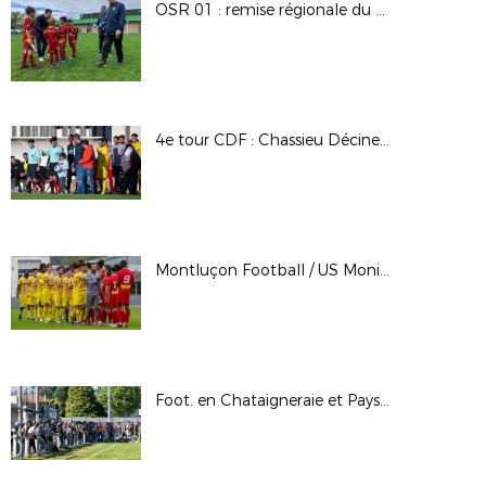
OSR 01 : remise régionale du Label
4e tour CDF : Chassieu Décines FC / GOAL FC
Montluçon Football / US Monistrol sur Loire - Régional 1 - J3
Foot. en Chataigneraie et Pays de Rance / Aurillac FC- 3e tour CDF 2024