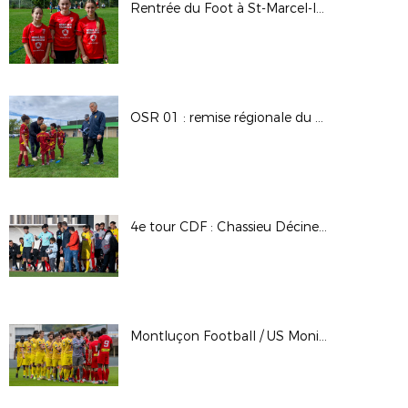
Rentrée du Foot à St-Marcel-lès-Valence (26)
OSR 01 : remise régionale du Label
4e tour CDF : Chassieu Décines FC / GOAL FC
Montluçon Football / US Monistrol sur Loire - Régional 1 - J3