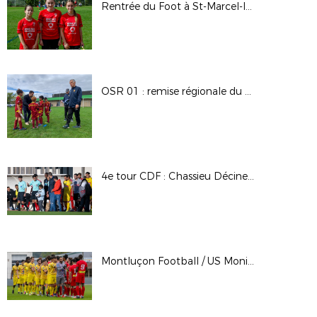
Rentrée du Foot à St-Marcel-lès-Valence (26)
OSR 01 : remise régionale du Label
4e tour CDF : Chassieu Décines FC / GOAL FC
Montluçon Football / US Monistrol sur Loire - Régional 1 - J3