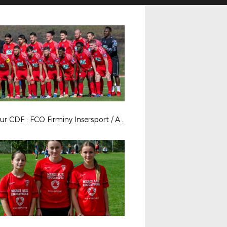
5e tour CDF : FCO Firminy Insersport / AS Misérieux Trévoux