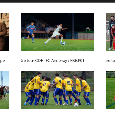
Tirage au sort du 6ème tour de Coupe de France - 24/25
5e tour CDF : FC Annonay / FBBP01