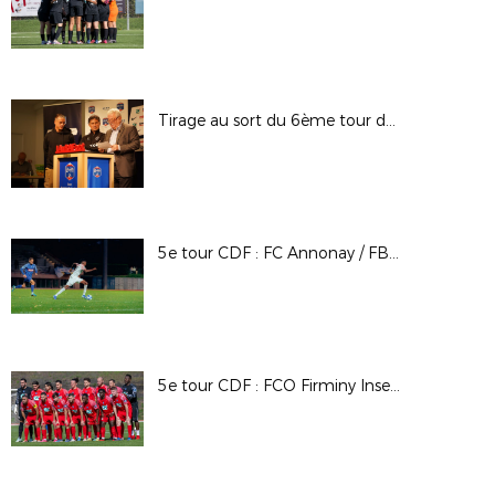
Tirage au sort du 6ème tour de Coupe de France - 24/25
5e tour CDF : FC Annonay / FBBP01
5e tour CDF : FCO Firminy Insersport / AS Misérieux Trévoux