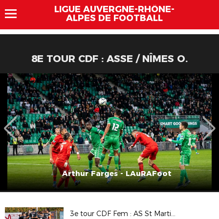
LIGUE AUVERGNE-RHÔNE-
ALPES DE FOOTBALL
8E TOUR CDF : ASSE / NÎMES O.
Arthur Farges - LAuRAFoot
3e tour CDF Fem : AS St Martin en Haut / Le Puy F 43