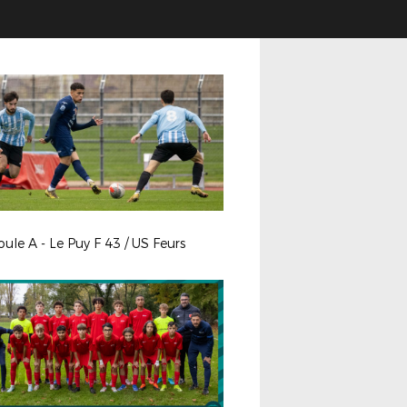
ule A - Le Puy F 43 / US Feurs