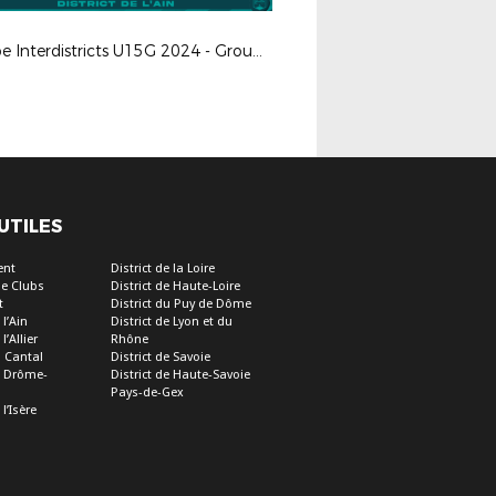
Coupe Interdistricts U15G 2024 - Groupe B
 UTILES
ent
District de la Loire
e Clubs
District de Haute-Loire
t
District du Puy de Dôme
 l’Ain
District de Lyon et du
l’Allier
Rhône
u Cantal
District de Savoie
de Drôme-
District de Haute-Savoie
Pays-de-Gex
 l’Isère