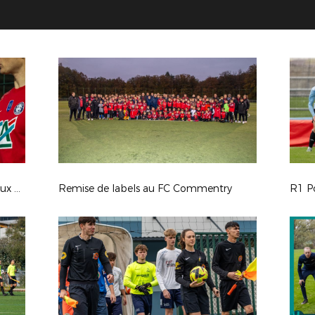
CDF 7e tour : AS Guéreins Genouilleux Montceaux / UF Mâcon
Remise de labels au FC Commentry
R1 Po