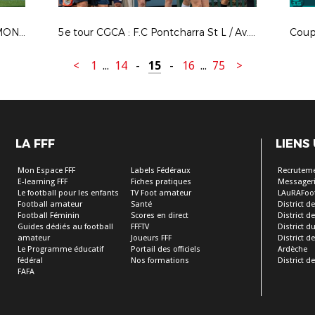
4e tour CDF F : ANDREZIEUX / GF MONTLUCON
5e tour CGCA : F.C Pontcharra St L / Av.S. Sud Ardèche Football
<
1
...
14
-
15
-
16
...
75
>
LA FFF
LIENS
Mon Espace FFF
Labels Fédéraux
Recrutem
E-learning FFF
Fiches pratiques
Messageri
Le football pour les enfants
TV Foot amateur
LAuRAFoo
Football amateur
Santé
District de
Football Féminin
Scores en direct
District de 
Guides dédiés au football
FFFTV
District d
amateur
Joueurs FFF
District 
Le Programme éducatif
Portail des officiels
Ardèche
fédéral
Nos formations
District de
FAFA