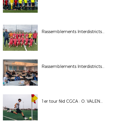
Rassemblements Interdistricts U13F - Fév. 2026
Rassemblements Interdistricts arbitres - Déc. 2025
1er tour féd CGCA : O. VALENCE - A.S MISERIEUX TREVOUX