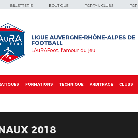
BILLETTERIE
BOUTIQUE
PORTAIL CLUBS
PORT
LIGUE AUVERGNE-RHÔNE-ALPES DE
FOOTBALL
LAuRAFoot, l'amour du jeu
RATIQUES
FORMATIONS
TECHNIQUE
ARBITRAGE
CLUBS
NAUX 2018