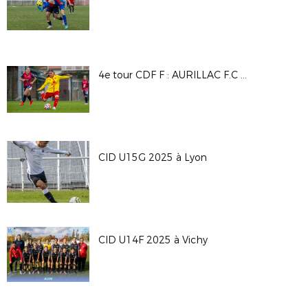
4e tour CDF F : AURILLAC F.C - A.S SAINT PRIEST
CID U15G 2025 à Lyon
CID U14F 2025 à Vichy