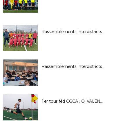
Rassemblements Interdistricts U13F - Fév. 2026
Rassemblements Interdistricts arbitres - Déc. 2025
1er tour féd CGCA : O. VALENCE - A.S MISERIEUX TREVOUX