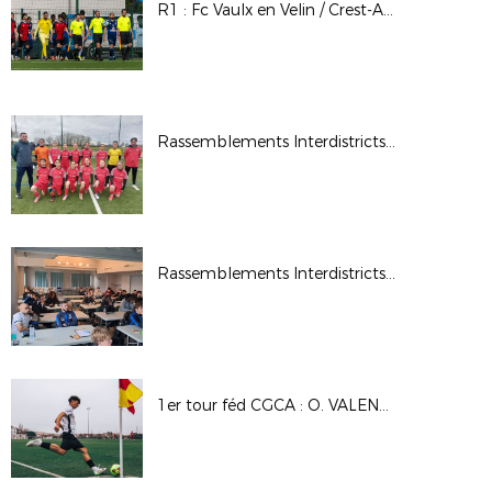
R1 : Fc Vaulx en Velin / Crest-Aouste
Rassemblements Interdistricts U13F - Fév. 2026
Rassemblements Interdistricts arbitres - Déc. 2025
1er tour féd CGCA : O. VALENCE - A.S MISERIEUX TREVOUX