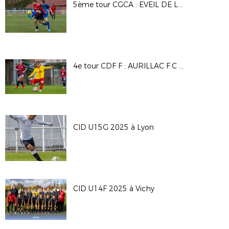
5ème tour CGCA : EVEIL DE LYON - DAVEZIEUX VIDALON
4e tour CDF F : AURILLAC F.C - A.S SAINT PRIEST
CID U15G 2025 à Lyon
CID U14F 2025 à Vichy