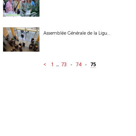
Assemblée Générale de la Ligue - janv 2017
<
1
...
73
-
74
-
75