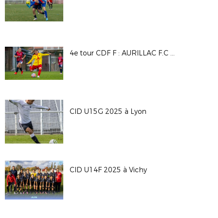
4e tour CDF F : AURILLAC F.C - A.S SAINT PRIEST
CID U15G 2025 à Lyon
CID U14F 2025 à Vichy