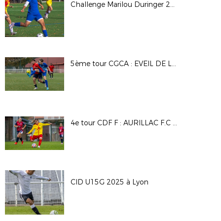
Challenge Marilou Duringer 25/26
5ème tour CGCA : EVEIL DE LYON - DAVEZIEUX VIDALON
4e tour CDF F : AURILLAC F.C - A.S SAINT PRIEST
CID U15G 2025 à Lyon