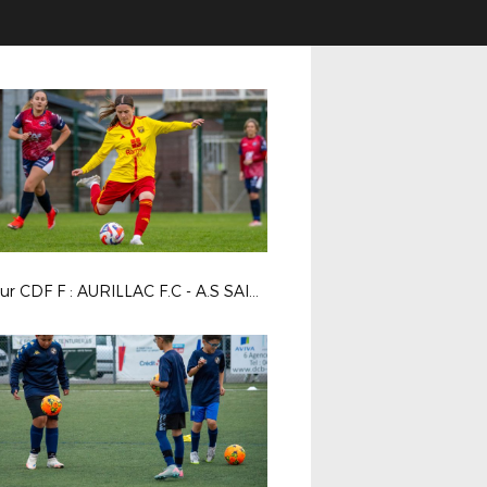
4e tour CDF F : AURILLAC F.C - A.S SAINT PRIEST