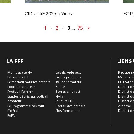
CID U14F 2025 à Vichy
1
-
2
-
3
...
75
>
LA FFF
LIENS
Mon Espace FFF
Labels Fédéraux
Recrutem
E-learning FFF
Fiches pratiques
Messageri
Le football pour les enfants
TV Foot amateur
LAuRAFoo
Football amateur
Santé
District de
Football Féminin
Scores en direct
District de 
Guides dédiés au football
FFFTV
District d
amateur
Joueurs FFF
District 
Le Programme éducatif
Portail des officiels
Ardèche
fédéral
Nos formations
District de
FAFA