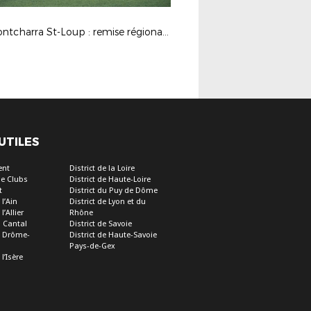
FC Pontcharra St-Loup : remise régionale des labels 2025
 UTILES
ent
District de la Loire
e Clubs
District de Haute-Loire
t
District du Puy de Dôme
 l’Ain
District de Lyon et du
l’Allier
Rhône
u Cantal
District de Savoie
de Drôme-
District de Haute-Savoie
Pays-de-Gex
 l’Isère