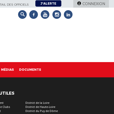
J'ALERTE
CONNEXION
AIL DES OFFICIELS
MÉDIAS
DOCUMENTS
 UTILES
ent
District de la Loire
e Clubs
District de Haute-Loire
t
District du Puy de Dôme