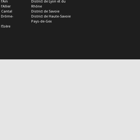
 l’Ain
District de Lyon et du
l’Allier
Rhône
u Cantal
District de Savoie
de Drôme-
District de Haute-Savoie
Pays-de-Gex
 l’Isère