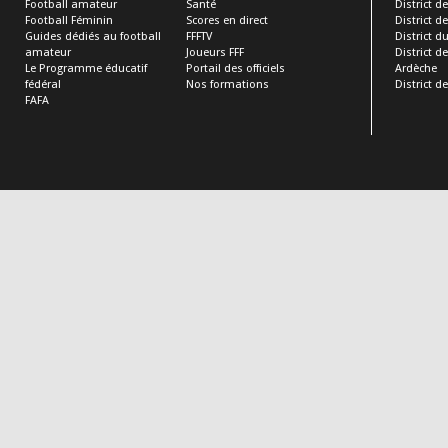
Football amateur
Santé
District de
Football Féminin
Scores en direct
District de 
Guides dédiés au football
FFFTV
District d
amateur
Joueurs FFF
District 
Le Programme éducatif
Portail des officiels
Ardèche
fédéral
Nos formations
District de
FAFA