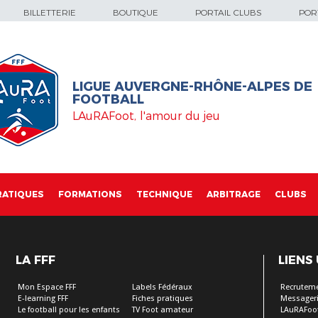
BILLETTERIE
BOUTIQUE
PORTAIL CLUBS
PORT
LIGUE AUVERGNE-RHÔNE-ALPES DE
FOOTBALL
LAuRAFoot, l'amour du jeu
RATIQUES
FORMATIONS
TECHNIQUE
ARBITRAGE
CLUBS
LA FFF
LIENS
Mon Espace FFF
Labels Fédéraux
Recrutem
E-learning FFF
Fiches pratiques
Messageri
Le football pour les enfants
TV Foot amateur
LAuRAFoo