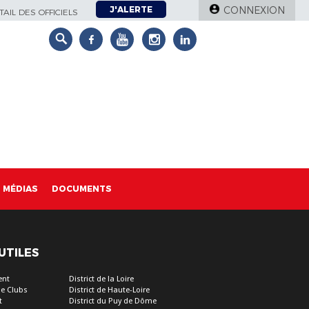
J'ALERTE
CONNEXION
AIL DES OFFICIELS
MÉDIAS
DOCUMENTS
 UTILES
ent
District de la Loire
e Clubs
District de Haute-Loire
t
District du Puy de Dôme