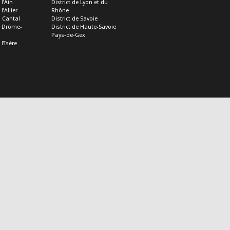
 l’Ain
District de Lyon et du
l’Allier
Rhône
u Cantal
District de Savoie
de Drôme-
District de Haute-Savoie
Pays-de-Gex
 l’Isère