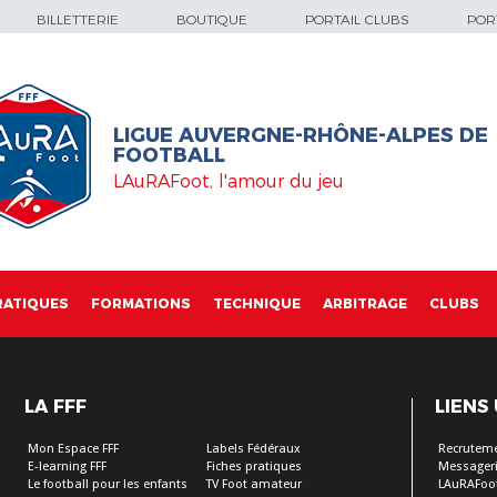
BILLETTERIE
BOUTIQUE
PORTAIL CLUBS
PORT
LIGUE AUVERGNE-RHÔNE-ALPES DE
FOOTBALL
LAuRAFoot, l'amour du jeu
RATIQUES
FORMATIONS
TECHNIQUE
ARBITRAGE
CLUBS
LA FFF
LIENS
Mon Espace FFF
Labels Fédéraux
Recrutem
E-learning FFF
Fiches pratiques
Messageri
Le football pour les enfants
TV Foot amateur
LAuRAFoo