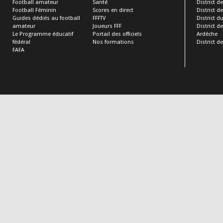
Football amateur
Santé
District de
Football Féminin
Scores en direct
District de 
Guides dédiés au football
FFFTV
District d
amateur
Joueurs FFF
District 
Le Programme éducatif
Portail des officiels
Ardèche
fédéral
Nos formations
District de
FAFA